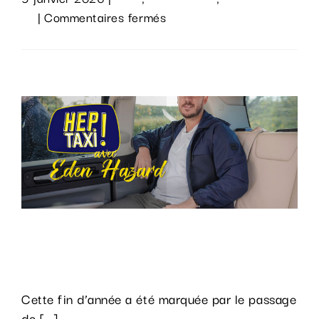
sur
vif
|
Commentaires fermés
DES
Lire la suite
FÊTES
100%
BELGES
AVEC
CES
4
FILMS
DE
NOËL
MADE
Des invités prestigieux dans « Hep
IN
Taxi »
BELGIUM
Des
Cette fin d’année a été marquée par le passage
fêtes
de [...]