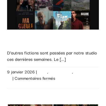
vous
en
terre
inconnue »
avec
Laury
Toujours plus de fiction chez ADN !
Thilleman
D’autres fictions sont passées par notre studio
ces dernières semaines. Le [...]
9 janvier 2026
|
Actu
,
Évènements
,
Sur le
sur
vif
|
Commentaires fermés
Toujours
Lire la suite
plus
de
fiction