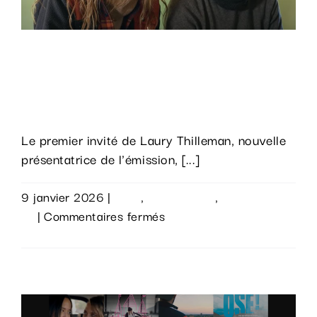
cours
de
post-
Le premier numéro de « Rendez-
production.
vous en terre inconnue » avec Laury
Thilleman
Le premier invité de Laury Thilleman, nouvelle
présentatrice de l'émission, [...]
9 janvier 2026
|
Actu
,
Évènements
,
Sur le
sur
vif
|
Commentaires fermés
Le
Lire la suite
premier
numéro
de
« Rendez-