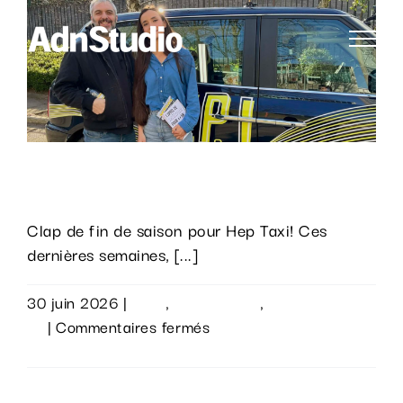
Passer
au
contenu
Fin de saison pour « Hep Taxi ».
Clap de fin de saison pour Hep Taxi! Ces
dernières semaines, [...]
30 juin 2026
|
Actu
,
Évènements
,
Sur le
sur
vif
|
Commentaires fermés
Fin
Lire la suite
de
saison