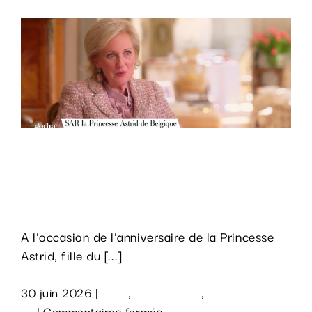
pour
« Hep
Taxi ».
Un documentaire sur la Princesse
Astrid de Belgique étalonné chez
AdnStudio.
A l'occasion de l'anniversaire de la Princesse
Astrid, fille du [...]
30 juin 2026
|
Actu
,
Évènements
,
Sur le
sur
vif
|
Commentaires fermés