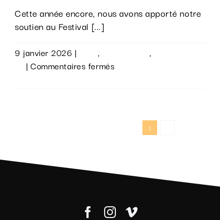
Cette année encore, nous avons apporté notre
soutien au Festival [...]
9 janvier 2026
|
Actu
,
Évènements
,
Sur le
sur
vif
|
Commentaires fermés
Adn
Lire la suite
Studio
soutient
une
1
2
Suivant
nouvelle
fois
le
FIFF
!