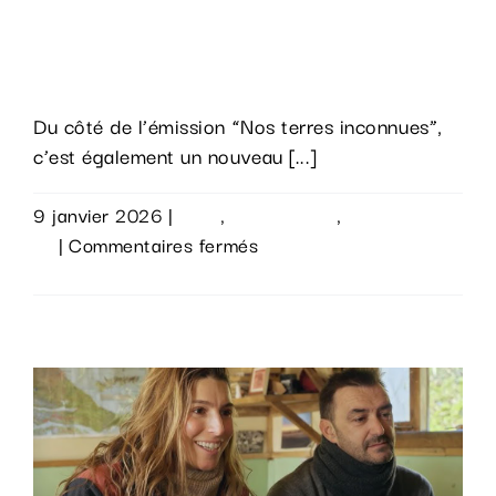
Un nouveau numéro de « Nos terres
inconnues » en cours de post-
production.
Du côté de l’émission “Nos terres inconnues”,
c’est également un nouveau [...]
9 janvier 2026
|
Actu
,
Évènements
,
Sur le
sur
vif
|
Commentaires fermés
Un
Lire la suite
nouveau
numéro
de
« Nos
terres
inconnues »
en