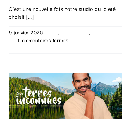
C'est une nouvelle fois notre studio qui a été
choisit [...]
9 janvier 2026
|
Actu
,
Évènements
,
Sur le
sur
vif
|
Commentaires fermés
Les
Lire la suite
vœux
de
la
RTBF
chez
AdnStudio
!