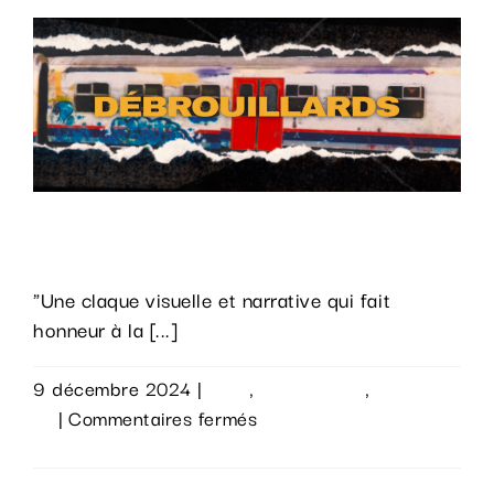
de
la
Une
à
nouveau
post-
produit
chez
Timeline, une belge histoire du rap.
AdnStudio
!
"Une claque visuelle et narrative qui fait
honneur à la [...]
9 décembre 2024
|
Actu
,
Évènements
,
Sur le
sur
vif
|
Commentaires fermés
Timeline,
Lire la suite
une