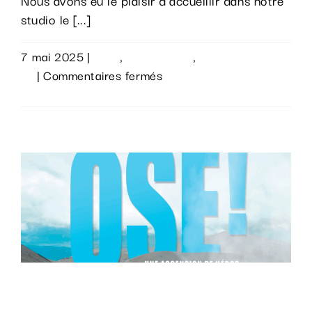
Nous avons eu le plaisir d’accueillir dans notre
studio le [...]
7 mai 2025
|
Actu
,
Évènements
,
Sur le
sur
vif
|
Commentaires fermés
Outch
Lire la suite
!
Le documentaire « Ose ! » étalonné