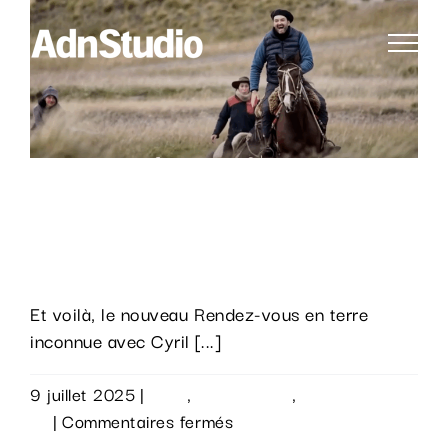
Passer
au
contenu
Fin de la post-production du
nouveau « Rendez-vous en terre
inconnue » avec Cyril Lignac.
Et voilà, le nouveau Rendez-vous en terre
inconnue avec Cyril [...]
9 juillet 2025
|
Actu
,
Évènements
,
Sur le
sur
vif
|
Commentaires fermés
Fin
Lire la suite