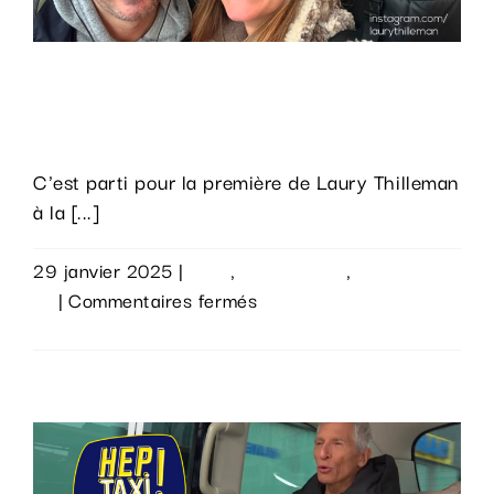
ans
!
Clap première pour Laury
Thilleman !
C'est parti pour la première de Laury Thilleman
à la [...]
29 janvier 2025
|
Actu
,
Évènements
,
Sur le
sur
vif
|
Commentaires fermés
Clap
Lire la suite
première
pour
Laury
Thilleman
!