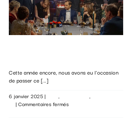
Les bons vœux de la Une à nouveau
post-produit chez AdnStudio !
Cette année encore, nous avons eu l'occasion
de passer ce [...]
6 janvier 2025
|
Actu
,
Évènements
,
Sur le
sur
vif
|
Commentaires fermés
Les
Lire la suite
bons
vœux