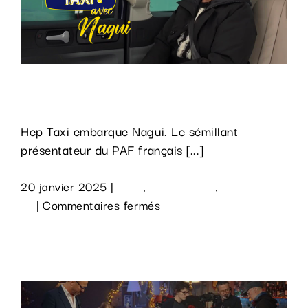
Hep Taxi embarque Nagui.
Hep Taxi embarque Nagui. Le sémillant
présentateur du PAF français [...]
20 janvier 2025
|
Actu
,
Évènements
,
Sur le
sur
vif
|
Commentaires fermés
Hep
Lire la suite
Taxi
embarque
Nagui.