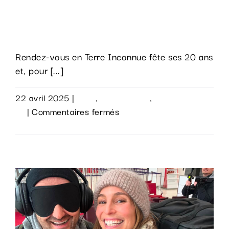
Rendez-vous en Terre Inconnue
fête ses 20 ans !
Rendez-vous en Terre Inconnue fête ses 20 ans
et, pour [...]
22 avril 2025
|
Actu
,
Évènements
,
Sur le
sur
vif
|
Commentaires fermés
Rendez-
Lire la suite
vous
en
Terre
Inconnue
fête
ses
20