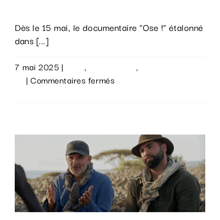
dans notre studio !
Dès le 15 mai, le documentaire "Ose !" étalonné
dans [...]
7 mai 2025
|
Actu
,
Évènements
,
Sur le
sur
vif
|
Commentaires fermés
Le
Lire la suite
documentaire
« Ose
! »
étalonné
dans
notre
studio
!