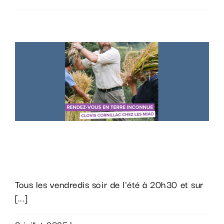
de
la
post-
production
du
nouveau
« Rendez-
vous
en
terre
« Rendez-vous en terre inconnue »
inconnue »
rediffusé sur la Trois !
avec
Cyril
Tous les vendredis soir de l'été à 20h30 et sur
Lignac.
[...]