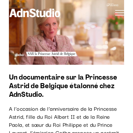
Passer
Voir
au
l'image
contenu
agrandie
Un documentaire sur la Princesse
Astrid de Belgique étalonné chez
AdnStudio.
A l’occasion de l’anniversaire de la Princesse
Astrid, fille du Roi Albert II et de la Reine
Paola, et sœur du Roi Philippe et du Prince
Laurent, l’émission Gotha propose un portrait