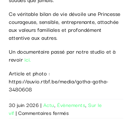
Ce véritable bilan de vie dévoile une Princesse
courageuse, sensible, entreprenante, attachée
aux valeurs familiales et profondément
attentive aux autres.
Un documentaire passé par notre studio et à
revoir
ici.
Article et photo :
https://auvio.rtbf.be/media/gotha-gotha-
3480608
30 juin 2026
|
Actu
,
Évènements
,
Sur le
sur
vif
|
Commentaires fermés
Un
documentaire