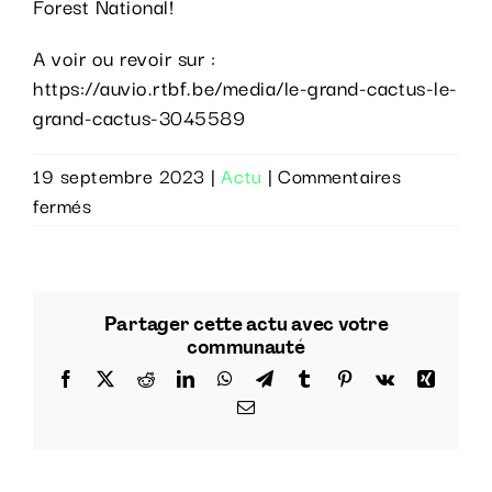
Forest National!
A voir ou revoir sur :
https://auvio.rtbf.be/media/le-grand-cactus-le-
grand-cactus-3045589
19 septembre 2023
|
Actu
|
Commentaires
sur
fermés
L’étalonnage
du
Grand
Cactus
Partager cette actu avec votre
RTBF
communauté
par
Facebook
X
Reddit
LinkedIn
WhatsApp
Telegram
Tumblr
Pinterest
Vk
Xing
Adn
Email
Studio!