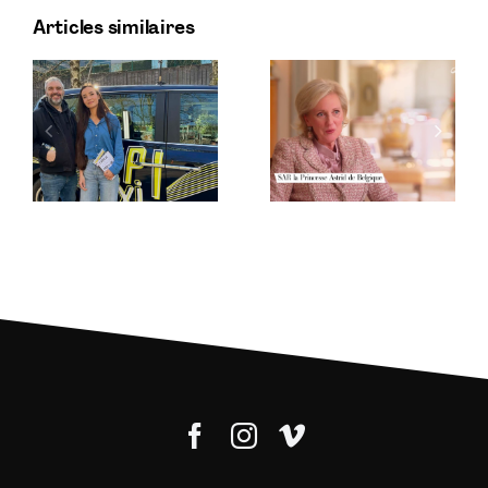
Articles similaires
Un
Un nouveau
documentaire
numéro de
sur la Princesse
« Rendez-vous
Astrid de
en terre
Belgique
inconue » avec
étalonné chez
Tony Parker !
AdnStudio.