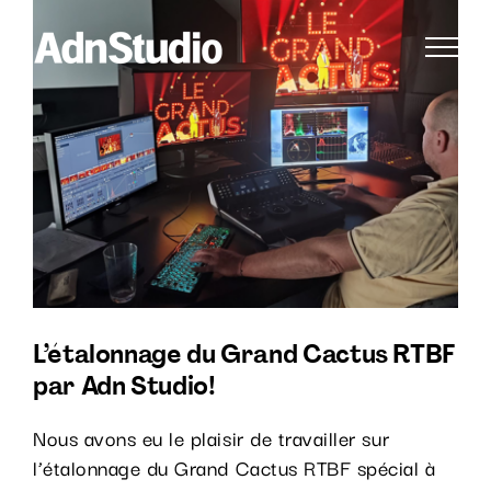
Passer
Voir
au
l'image
contenu
agrandie
L’étalonnage du Grand Cactus RTBF
par Adn Studio!
Nous avons eu le plaisir de travailler sur
l’étalonnage du Grand Cactus RTBF spécial à