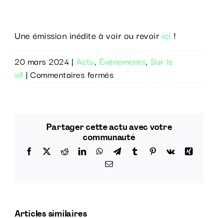
Une émission inédite à voir ou revoir
ici
!
20 mars 2024
|
Actu
,
Évènements
,
Sur le
sur
vif
|
Commentaires fermés
Hep
Taxi
inédit
avec
Partager cette actu avec votre
Pete
communauté
Dehorty
Facebook
X
Reddit
LinkedIn
WhatsApp
Telegram
Tumblr
Pinterest
Vk
Xing
!
Email
Articles similaires