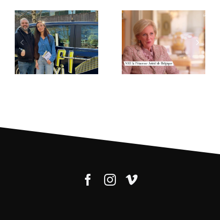
Un
Un nouveau
documentaire
numéro de
sur la Princesse
« Rendez-vous
Astrid de
en terre
Belgique
inconue » avec
étalonné chez
Tony Parker !
AdnStudio.