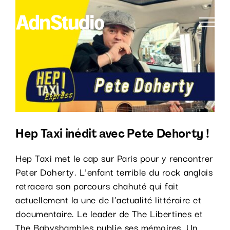
Passer
Voir
au
l'image
contenu
agrandie
Hep Taxi inédit avec Pete Dehorty !
Hep Taxi met le cap sur Paris pour y rencontrer
Peter Doherty. L’enfant terrible du rock anglais
retracera son parcours chahuté qui fait
actuellement la une de l’actualité littéraire et
documentaire. Le leader de The Libertines et
The Babyshambles publie ses mémoires, Un