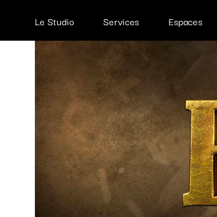
Passer
Voir
au
l'image
Le Studio
Services
Espaces
contenu
agrandie