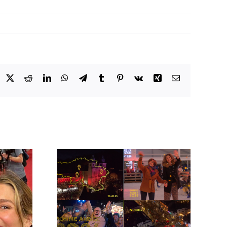
acebook
X
Reddit
LinkedIn
WhatsApp
Telegram
Tumblr
Pinterest
Vk
Xing
Email
 la RTBF
udio !