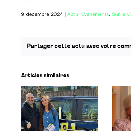
9 décembre 2024
|
Actu
,
Évènements
,
Sur le vi
Partager cette actu avec votre co
Articles similaires
Un documentaire sur
our
la Princesse Astrid de
Belgique étalonné