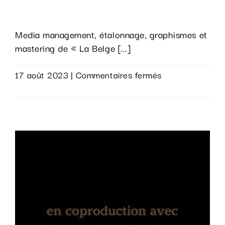
Fake It
Media management, étalonnage, graphismes et
mastering de « La Belge [...]
sur
17 août 2023
|
Commentaires fermés
Fake
Lire la suite
It