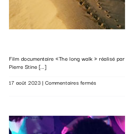
The long walk
Film documentaire «The long walk » réalisé par
Pierre Stine [...]
sur
17 août 2023
|
Commentaires fermés
The
Lire la suite
long
walk