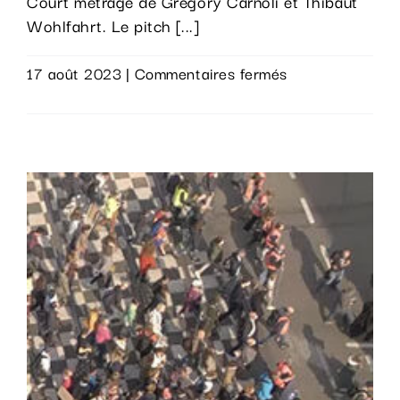
Court métrage de Grégory Carnoli et Thibaut
Wohlfahrt. Le pitch [...]
sur
17 août 2023
|
Commentaires fermés
Ma
Lire la suite
Gueule