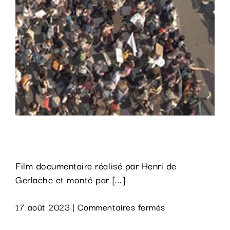
Soeurs de combat
Film documentaire réalisé par Henri de
Gerlache et monté par [...]
sur
17 août 2023
|
Commentaires fermés
Soeurs
Lire la suite