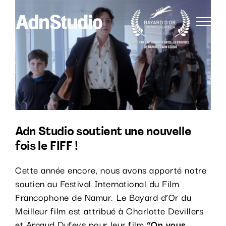
Passer
Voir
au
l'image
contenu
agrandie
Adn Studio soutient une nouvelle
fois le FIFF !
Cette année encore, nous avons apporté notre
soutien au Festival International du Film
Francophone de Namur. Le Bayard d’Or du
Meilleur film est attribué à Charlotte Devillers
et Arnaud Dufeys pour leur film
“On vous