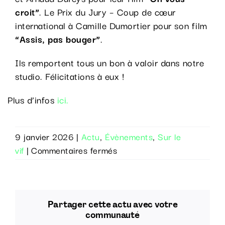
croit”
. Le Prix du Jury – Coup de cœur
international à Camille Dumortier pour son film
“Assis, pas bouger”
.
Ils remportent tous un bon à valoir dans notre
studio. Félicitations à eux !
Plus d’infos
ici.
9 janvier 2026
|
Actu
,
Évènements
,
Sur le
sur
vif
|
Commentaires fermés
Adn
Studio
soutient
une
Partager cette actu avec votre
nouvelle
communauté