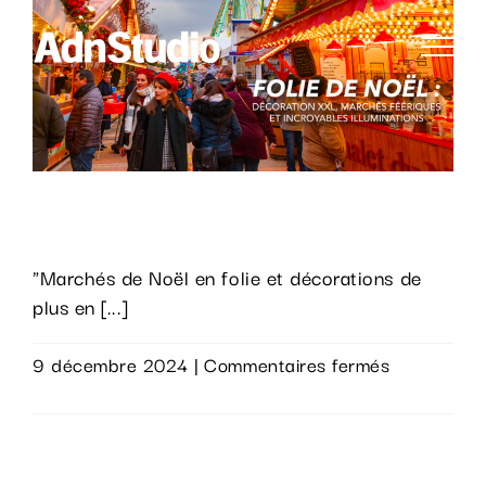
Passer
au
contenu
Marchés de Noël en folie.
"Marchés de Noël en folie et décorations de
plus en [...]
sur
9 décembre 2024
|
Commentaires fermés
Marchés
Lire la suite
de
Noël
en