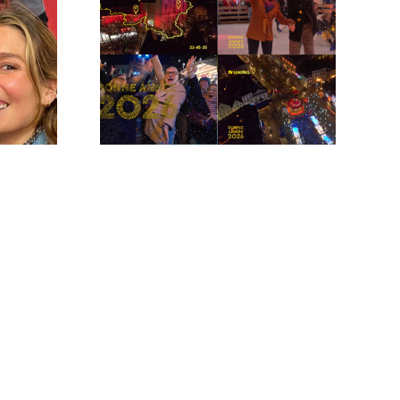
 de
Les vœux de la RTBF chez
erre
AdnStudio !
rker !
Les vœux de la RTBF chez
AdnStudio !
o de
terre
 Parker