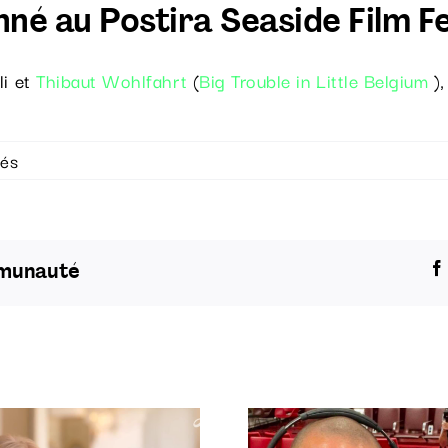
tionné au Postira Seaside Film Fe
li et
Thibaut Wohlfahrt
(
Big Trouble in Little Belgium
),
sur
més
« 𝗠𝗮
𝗚𝘂𝗲𝘂𝗹𝗲 »
sélectionné
au
mmunauté
Postira
Seaside
Film
Festival
!