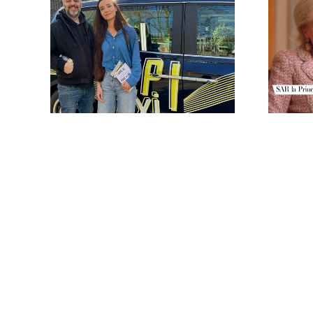
Fin de saison pour « Hep Taxi ».
Un 
Princ
étal
Fin de saison pour « Hep
Taxi ».
Un d
Pr
Belg