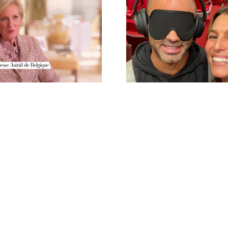
documentaire sur la
Un nouveau numéro
esse Astrid de Belgique
« Rendez-vous en t
onné chez AdnStudio.
inconue » avec Tony Pa
ocumentaire sur la
Un nouveau numér
incesse Astrid de
« Rendez-vous en 
ique étalonné chez
inconue » avec Tony
AdnStudio.
!