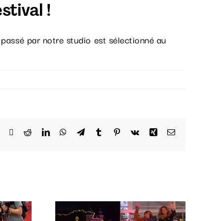
stival !
 passé par notre studio est sélectionné au
Facebook
X
Reddit
LinkedIn
WhatsApp
Telegram
Tumblr
Pinterest
Vk
Xing
Email