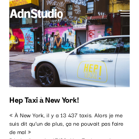
Passer
Voir
au
l'image
contenu
agrandie
Hep Taxi à New York!
« À New York, il y a 13 437 taxis. Alors je me
suis dit qu’un de plus, ça ne pouvait pas faire
de mal »