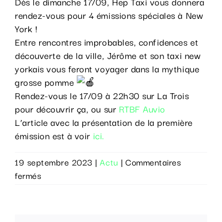
Dès le dimanche 17/09, Hep Taxi vous donnera
rendez-vous pour 4 émissions spéciales à New
York !
Entre rencontres improbables, confidences et
découverte de la ville, Jérôme et son taxi new
yorkais vous feront voyager dans la mythique
grosse pomme
Rendez-vous le 17/09 à 22h30 sur La Trois
pour découvrir ça, ou sur
RTBF Auvio
L’article avec la présentation de la première
émission est à voir
ici.
19 septembre 2023
|
Actu
|
Commentaires
sur
fermés
Hep
Taxi
à