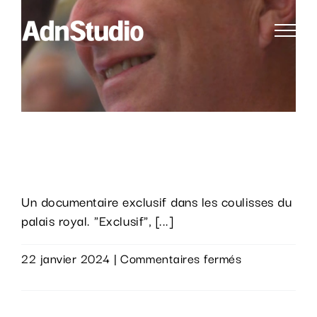
Passer
au
contenu
Philippe. Une année avec le roi des
Belges
Un documentaire exclusif dans les coulisses du
palais royal. "Exclusif", [...]
sur
22 janvier 2024
|
Commentaires fermés
Philippe.
Lire la suite
Une
année