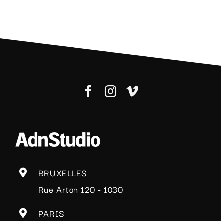
avec
le
roi
des
Belges
BRUXELLES
Rue Artan 120 - 1030
PARIS