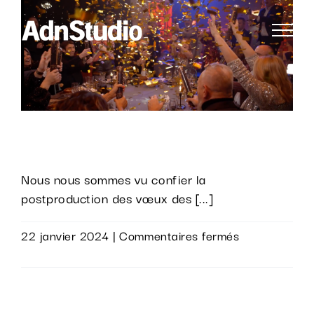
Passer
au
contenu
Bonne année 2024!
Nous nous sommes vu confier la
postproduction des vœux des [...]
sur
22 janvier 2024
|
Commentaires fermés
Bonne
Lire la suite
année
2024!