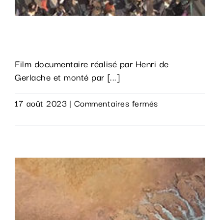
Soeurs de combat
Film documentaire réalisé par Henri de
Gerlache et monté par [...]
sur
17 août 2023
|
Commentaires fermés
Soeurs
Lire la suite
de
combat