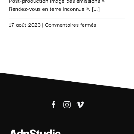
Post-production image des émissions «
Rendez-vous en terre inconnue ». [...]
sur
17 août 2023
|
Commentaires fermés
Rendez
Lire la suite
vous
en
terre
inconnue