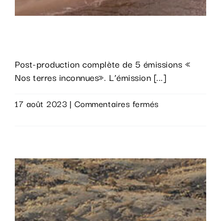
Nos terres inconnues
Post-production complète de 5 émissions «
Nos terres inconnues». L’émission [...]
sur
17 août 2023
|
Commentaires fermés
Nos
Lire la suite
terres
inconnues