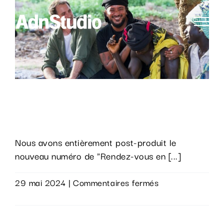
Passer
au
contenu
Rendez-vous en terre inconnue
« Slimane »
Nous avons entièrement post-produit le
nouveau numéro de "Rendez-vous en [...]
sur
29 mai 2024
|
Commentaires fermés
Rendez-
Lire la suite
vous
en