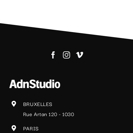
terre
inconnue
« Slimane »
BRUXELLES
Rue Artan 120 - 1030
PARIS