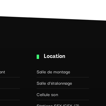
Location
ent
Salle de montage
Salle d’étalonnage
Cellule son
Stations SFX/GFX (3)