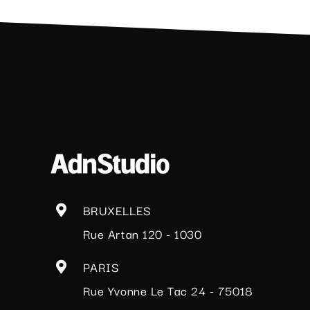
years
of
Boost
BRUXELLES
Rue Artan 120 - 1030
PARIS
Rue Yvonne Le Tac 24 - 75018