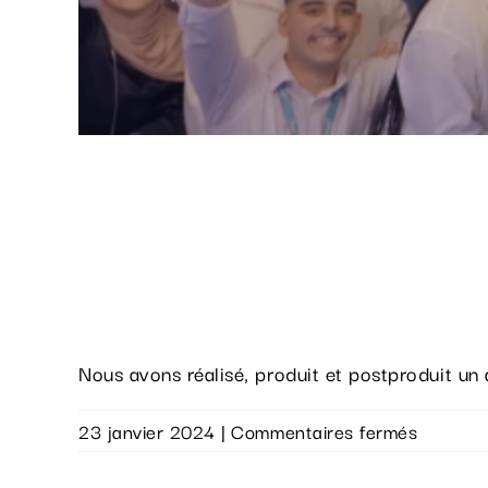
10 years of Boost
10 years of Boost
10 years of Boost
Nous avons réalisé, produit et postproduit un a
sur
23 janvier 2024
|
Commentaires fermés
10